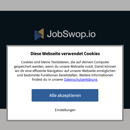
Diese Webseite verwendet Cookies
© 2026 JobSwop.io · All rights reserved.
Cookies sind kleine Textdateien, die auf deinem Computer
gespeichert werden, wenn du unsere Webseite nutzt. Damit können
wir dir eine effiziente Navigation auf unserer Webseite ermöglichen
und bestimmte Funktionen bereitstellen. Weitere Informationen
Blog
Jobs
Newsletter
Kontakt
findest du in unserer
Datenschutzerklärung
.
Preise
Impressum
Datenschutz
Einstellungen