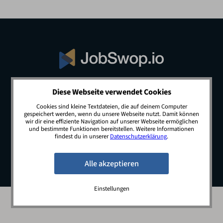
Diese Webseite verwendet Cookies
© 2026 JobSwop.io · All rights reserved.
Cookies sind kleine Textdateien, die auf deinem Computer
gespeichert werden, wenn du unsere Webseite nutzt. Damit können
wir dir eine effiziente Navigation auf unserer Webseite ermöglichen
und bestimmte Funktionen bereitstellen. Weitere Informationen
Blog
Jobs
Newsletter
Kontakt
findest du in unserer
Datenschutzerklärung
.
Preise
Impressum
Datenschutz
Einstellungen