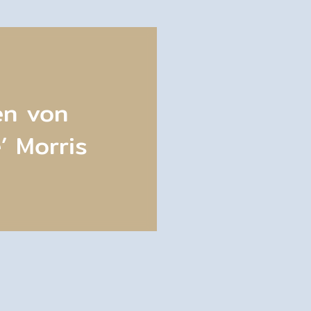
en von
’ Morris