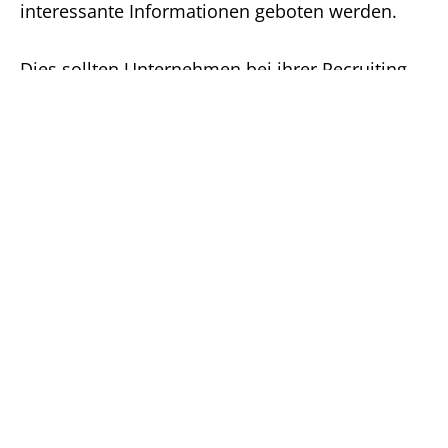
interessante Informationen geboten werden.
Dies sollten Unternehmen bei ihrer Recruiting-
Strategie stets berücksichtigen, denn besonders
geeignet ist das Reverse Recruiting, um stark
umworbene C-Level-Führungskräfte und -
Spezialistinnen für die eigene Unternehmung zu
gewinnen.