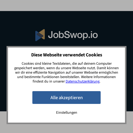
Diese Webseite verwendet Cookies
© 2026 JobSwop.io · All rights reserved.
Cookies sind kleine Textdateien, die auf deinem Computer
gespeichert werden, wenn du unsere Webseite nutzt. Damit können
wir dir eine effiziente Navigation auf unserer Webseite ermöglichen
und bestimmte Funktionen bereitstellen. Weitere Informationen
Blog
Jobs
Newsletter
Kontakt
findest du in unserer
Datenschutzerklärung
.
Preise
Impressum
Datenschutz
Einstellungen