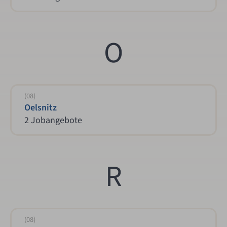
O
(08)
Oelsnitz
2 Jobangebote
R
(08)