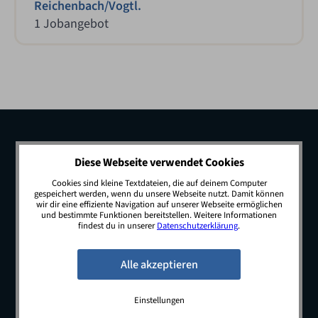
Reichenbach/Vogtl.
1 Jobangebot
Diese Webseite verwendet Cookies
Cookies sind kleine Textdateien, die auf deinem Computer
gespeichert werden, wenn du unsere Webseite nutzt. Damit können
wir dir eine effiziente Navigation auf unserer Webseite ermöglichen
und bestimmte Funktionen bereitstellen. Weitere Informationen
findest du in unserer
Datenschutzerklärung
.
© 2026 JobSwop.io · All rights reserved.
Blog
Jobs
Newsletter
Kontakt
Preise
Impressum
Datenschutz
Einstellungen