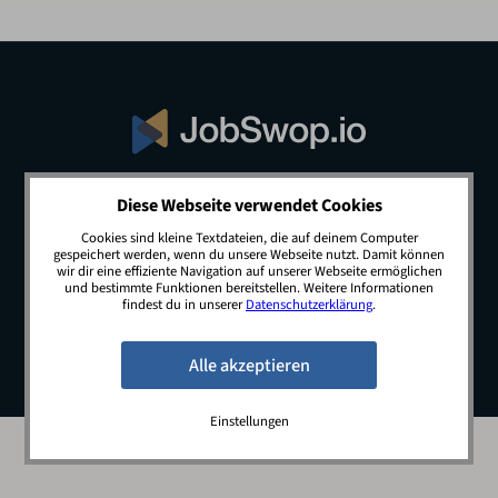
Diese Webseite verwendet Cookies
© 2026 JobSwop.io · All rights reserved.
Cookies sind kleine Textdateien, die auf deinem Computer
gespeichert werden, wenn du unsere Webseite nutzt. Damit können
wir dir eine effiziente Navigation auf unserer Webseite ermöglichen
und bestimmte Funktionen bereitstellen. Weitere Informationen
Blog
Jobs
Newsletter
Kontakt
findest du in unserer
Datenschutzerklärung
.
Preise
Impressum
Datenschutz
Einstellungen