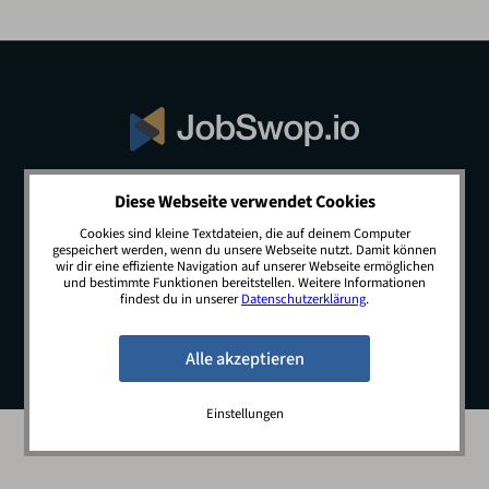
Diese Webseite verwendet Cookies
© 2026 JobSwop.io · All rights reserved.
Cookies sind kleine Textdateien, die auf deinem Computer
gespeichert werden, wenn du unsere Webseite nutzt. Damit können
wir dir eine effiziente Navigation auf unserer Webseite ermöglichen
und bestimmte Funktionen bereitstellen. Weitere Informationen
Blog
Jobs
Newsletter
Kontakt
findest du in unserer
Datenschutzerklärung
.
Preise
Impressum
Datenschutz
Einstellungen