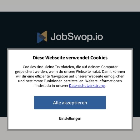
Diese Webseite verwendet Cookies
© 2026 JobSwop.io · All rights reserved.
Cookies sind kleine Textdateien, die auf deinem Computer
gespeichert werden, wenn du unsere Webseite nutzt. Damit können
wir dir eine effiziente Navigation auf unserer Webseite ermöglichen
und bestimmte Funktionen bereitstellen. Weitere Informationen
Blog
Jobs
Newsletter
Kontakt
findest du in unserer
Datenschutzerklärung
.
Preise
Impressum
Datenschutz
Einstellungen