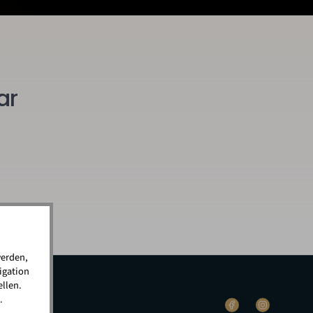
ar
werden,
igation
llen.
.