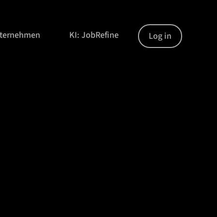
nternehmen
KI: JobRefine
Log in