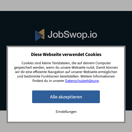
Diese Webseite verwendet Cookies
© 2026 JobSwop.io · All rights reserved.
Cookies sind kleine Textdateien, die auf deinem Computer
gespeichert werden, wenn du unsere Webseite nutzt. Damit können
wir dir eine effiziente Navigation auf unserer Webseite ermöglichen
und bestimmte Funktionen bereitstellen. Weitere Informationen
Blog
Jobs
Newsletter
Kontakt
findest du in unserer
Datenschutzerklärung
.
Preise
Impressum
Datenschutz
Einstellungen