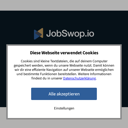
Diese Webseite verwendet Cookies
© 2026 JobSwop.io · All rights reserved.
Cookies sind kleine Textdateien, die auf deinem Computer
gespeichert werden, wenn du unsere Webseite nutzt. Damit können
wir dir eine effiziente Navigation auf unserer Webseite ermöglichen
und bestimmte Funktionen bereitstellen. Weitere Informationen
Blog
Jobs
Newsletter
Kontakt
findest du in unserer
Datenschutzerklärung
.
Preise
Impressum
Datenschutz
Einstellungen