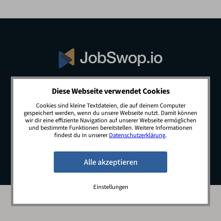
Diese Webseite verwendet Cookies
© 2026 JobSwop.io · All rights reserved.
Cookies sind kleine Textdateien, die auf deinem Computer
gespeichert werden, wenn du unsere Webseite nutzt. Damit können
wir dir eine effiziente Navigation auf unserer Webseite ermöglichen
und bestimmte Funktionen bereitstellen. Weitere Informationen
Blog
Jobs
Newsletter
Kontakt
findest du in unserer
Datenschutzerklärung
.
Preise
Impressum
Datenschutz
Einstellungen