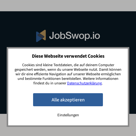
Diese Webseite verwendet Cookies
© 2026 JobSwop.io · All rights reserved.
Cookies sind kleine Textdateien, die auf deinem Computer
gespeichert werden, wenn du unsere Webseite nutzt. Damit können
wir dir eine effiziente Navigation auf unserer Webseite ermöglichen
und bestimmte Funktionen bereitstellen. Weitere Informationen
Blog
Jobs
Newsletter
Kontakt
findest du in unserer
Datenschutzerklärung
.
Preise
Impressum
Datenschutz
Einstellungen