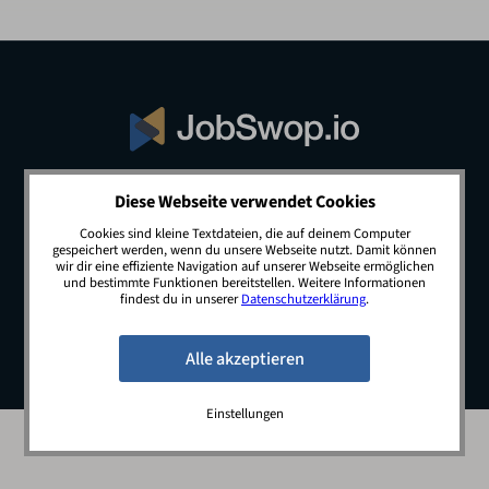
Diese Webseite verwendet Cookies
© 2026 JobSwop.io · All rights reserved.
Cookies sind kleine Textdateien, die auf deinem Computer
gespeichert werden, wenn du unsere Webseite nutzt. Damit können
wir dir eine effiziente Navigation auf unserer Webseite ermöglichen
und bestimmte Funktionen bereitstellen. Weitere Informationen
Blog
Jobs
Newsletter
Kontakt
findest du in unserer
Datenschutzerklärung
.
Preise
Impressum
Datenschutz
Einstellungen