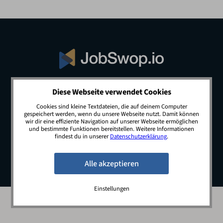
Diese Webseite verwendet Cookies
© 2026 JobSwop.io · All rights reserved.
Cookies sind kleine Textdateien, die auf deinem Computer
gespeichert werden, wenn du unsere Webseite nutzt. Damit können
wir dir eine effiziente Navigation auf unserer Webseite ermöglichen
und bestimmte Funktionen bereitstellen. Weitere Informationen
Blog
Jobs
Newsletter
Kontakt
findest du in unserer
Datenschutzerklärung
.
Preise
Impressum
Datenschutz
Einstellungen