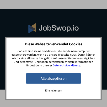
Diese Webseite verwendet Cookies
© 2026 JobSwop.io · All rights reserved.
Cookies sind kleine Textdateien, die auf deinem Computer
gespeichert werden, wenn du unsere Webseite nutzt. Damit können
wir dir eine effiziente Navigation auf unserer Webseite ermöglichen
und bestimmte Funktionen bereitstellen. Weitere Informationen
Blog
Jobs
Newsletter
Kontakt
findest du in unserer
Datenschutzerklärung
.
Preise
Impressum
Datenschutz
Einstellungen