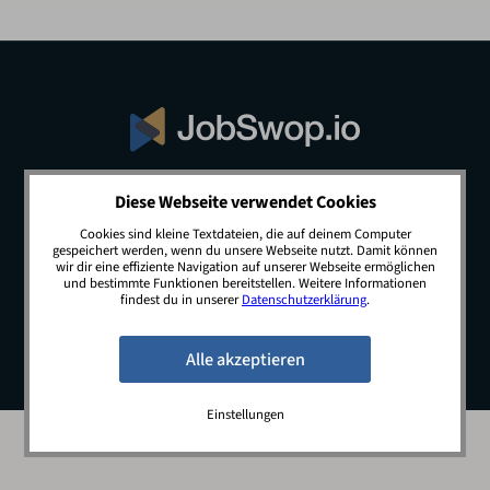
Diese Webseite verwendet Cookies
© 2026 JobSwop.io · All rights reserved.
Cookies sind kleine Textdateien, die auf deinem Computer
gespeichert werden, wenn du unsere Webseite nutzt. Damit können
wir dir eine effiziente Navigation auf unserer Webseite ermöglichen
und bestimmte Funktionen bereitstellen. Weitere Informationen
Blog
Jobs
Newsletter
Kontakt
findest du in unserer
Datenschutzerklärung
.
Preise
Impressum
Datenschutz
Einstellungen