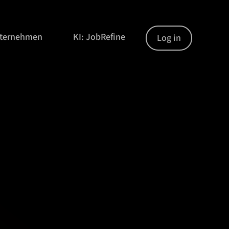
nternehmen
KI: JobRefine
Log in