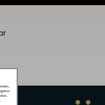
ar
werden,
igation
llen.
.