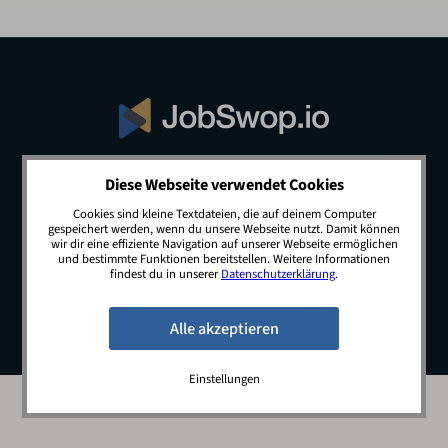
Diese Webseite verwendet Cookies
© 2026 JobSwop.io · All rights reserved.
Cookies sind kleine Textdateien, die auf deinem Computer
gespeichert werden, wenn du unsere Webseite nutzt. Damit können
wir dir eine effiziente Navigation auf unserer Webseite ermöglichen
und bestimmte Funktionen bereitstellen. Weitere Informationen
Blog
Jobs
Newsletter
Kontakt
findest du in unserer
Datenschutzerklärung
.
Preise
Impressum
Datenschutz
Einstellungen