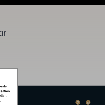
ar
werden,
igation
llen.
.