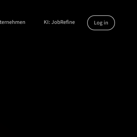
nternehmen
KI: JobRefine
Log in