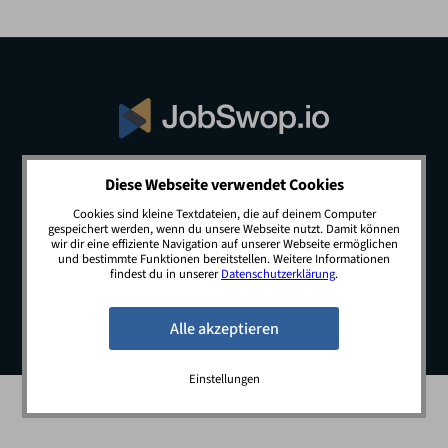
Diese Webseite verwendet Cookies
© 2026 JobSwop.io · All rights reserved.
Cookies sind kleine Textdateien, die auf deinem Computer
gespeichert werden, wenn du unsere Webseite nutzt. Damit können
wir dir eine effiziente Navigation auf unserer Webseite ermöglichen
und bestimmte Funktionen bereitstellen. Weitere Informationen
Blog
Jobs
Newsletter
Kontakt
findest du in unserer
Datenschutzerklärung
.
Preise
Impressum
Datenschutz
Einstellungen