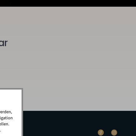
ar
werden,
igation
llen.
.