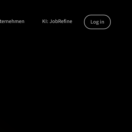
nternehmen
KI: JobRefine
Log in