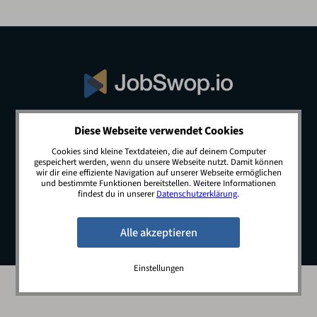
Diese Webseite verwendet Cookies
© 2026 JobSwop.io · All rights reserved.
Cookies sind kleine Textdateien, die auf deinem Computer
gespeichert werden, wenn du unsere Webseite nutzt. Damit können
wir dir eine effiziente Navigation auf unserer Webseite ermöglichen
und bestimmte Funktionen bereitstellen. Weitere Informationen
Blog
Jobs
Newsletter
Kontakt
findest du in unserer
Datenschutzerklärung
.
Preise
Impressum
Datenschutz
Einstellungen