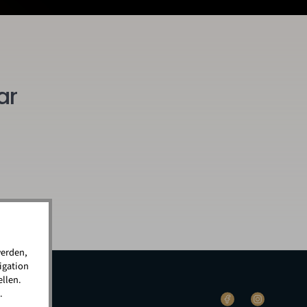
ar
werden,
igation
llen.
.