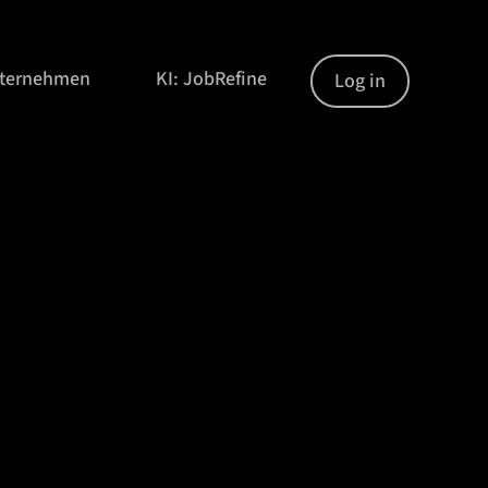
nternehmen
KI: JobRefine
Log in