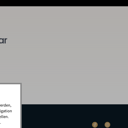
ar
werden,
igation
llen.
.