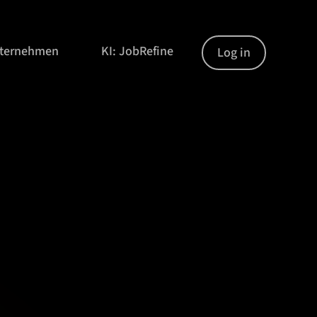
nternehmen
KI: JobRefine
Log in