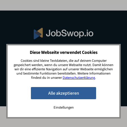
Diese Webseite verwendet Cookies
© 2026 JobSwop.io · All rights reserved.
Cookies sind kleine Textdateien, die auf deinem Computer
gespeichert werden, wenn du unsere Webseite nutzt. Damit können
wir dir eine effiziente Navigation auf unserer Webseite ermöglichen
und bestimmte Funktionen bereitstellen. Weitere Informationen
Blog
Jobs
Newsletter
Kontakt
findest du in unserer
Datenschutzerklärung
.
Preise
Impressum
Datenschutz
Einstellungen