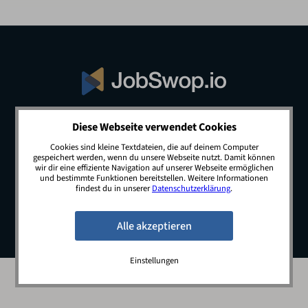
Diese Webseite verwendet Cookies
© 2026 JobSwop.io · All rights reserved.
Cookies sind kleine Textdateien, die auf deinem Computer
gespeichert werden, wenn du unsere Webseite nutzt. Damit können
wir dir eine effiziente Navigation auf unserer Webseite ermöglichen
und bestimmte Funktionen bereitstellen. Weitere Informationen
Blog
Jobs
Newsletter
Kontakt
findest du in unserer
Datenschutzerklärung
.
Preise
Impressum
Datenschutz
Einstellungen