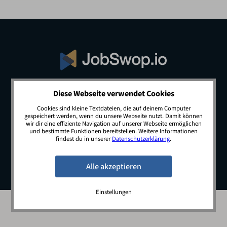
Diese Webseite verwendet Cookies
© 2026 JobSwop.io · All rights reserved.
Cookies sind kleine Textdateien, die auf deinem Computer
gespeichert werden, wenn du unsere Webseite nutzt. Damit können
wir dir eine effiziente Navigation auf unserer Webseite ermöglichen
und bestimmte Funktionen bereitstellen. Weitere Informationen
Blog
Jobs
Newsletter
Kontakt
findest du in unserer
Datenschutzerklärung
.
Preise
Impressum
Datenschutz
Einstellungen