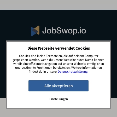
Diese Webseite verwendet Cookies
© 2026 JobSwop.io · All rights reserved.
Cookies sind kleine Textdateien, die auf deinem Computer
gespeichert werden, wenn du unsere Webseite nutzt. Damit können
wir dir eine effiziente Navigation auf unserer Webseite ermöglichen
und bestimmte Funktionen bereitstellen. Weitere Informationen
Blog
Jobs
Newsletter
Kontakt
findest du in unserer
Datenschutzerklärung
.
Preise
Impressum
Datenschutz
Einstellungen