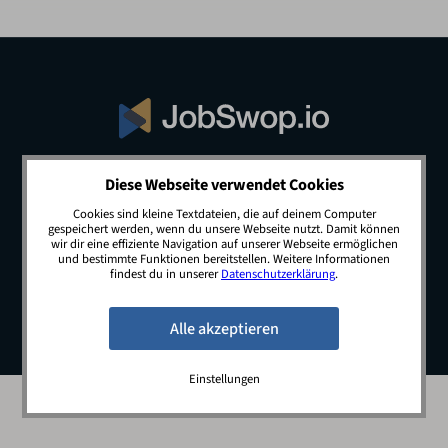
Diese Webseite verwendet Cookies
© 2026 JobSwop.io · All rights reserved.
Cookies sind kleine Textdateien, die auf deinem Computer
gespeichert werden, wenn du unsere Webseite nutzt. Damit können
wir dir eine effiziente Navigation auf unserer Webseite ermöglichen
und bestimmte Funktionen bereitstellen. Weitere Informationen
Blog
Jobs
Newsletter
Kontakt
findest du in unserer
Datenschutzerklärung
.
Preise
Impressum
Datenschutz
Einstellungen