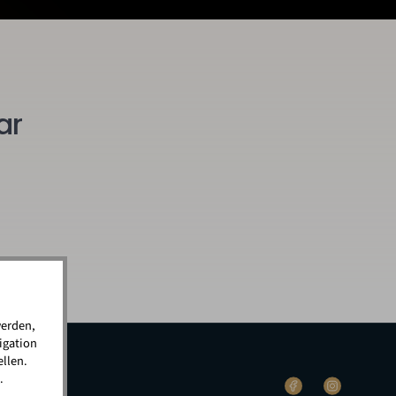
ar
werden,
igation
llen.
.