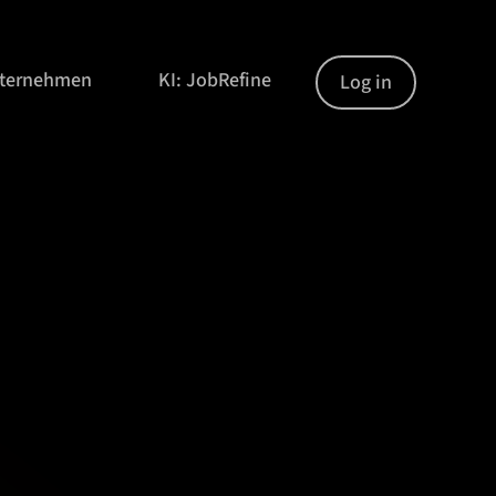
nternehmen
KI: JobRefine
Log in