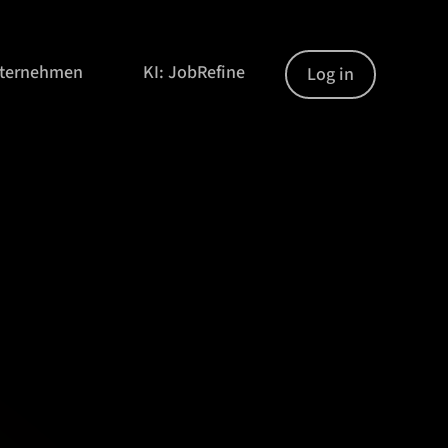
nternehmen
KI: JobRefine
Log in