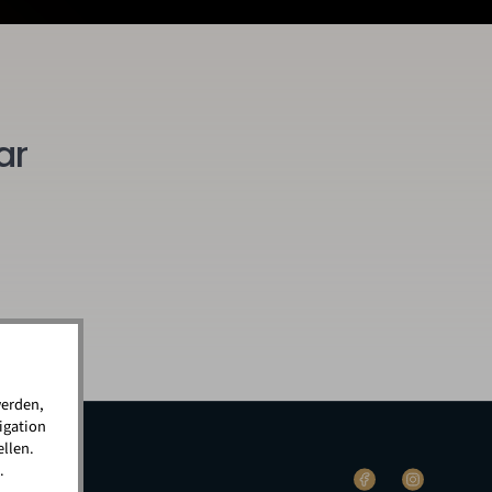
ar
werden,
igation
llen.
.