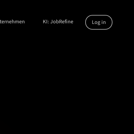
nternehmen
KI: JobRefine
Log in