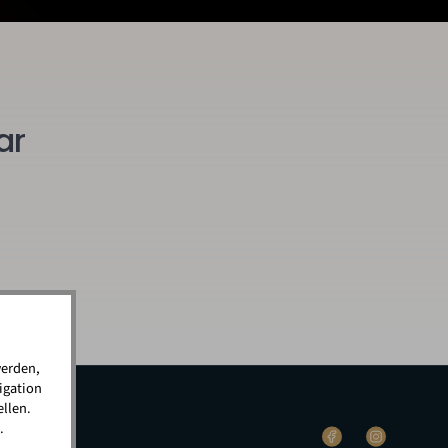
ar
werden,
igation
llen.
.