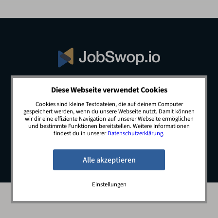
Diese Webseite verwendet Cookies
© 2026 JobSwop.io · All rights reserved.
Cookies sind kleine Textdateien, die auf deinem Computer
gespeichert werden, wenn du unsere Webseite nutzt. Damit können
wir dir eine effiziente Navigation auf unserer Webseite ermöglichen
und bestimmte Funktionen bereitstellen. Weitere Informationen
Blog
Jobs
Newsletter
Kontakt
findest du in unserer
Datenschutzerklärung
.
Preise
Impressum
Datenschutz
Einstellungen