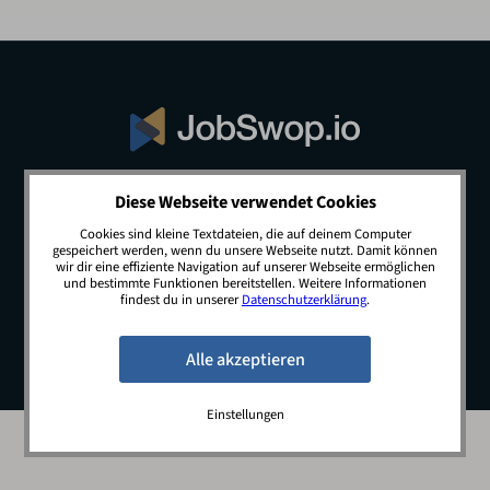
Diese Webseite verwendet Cookies
© 2026 JobSwop.io · All rights reserved.
Cookies sind kleine Textdateien, die auf deinem Computer
gespeichert werden, wenn du unsere Webseite nutzt. Damit können
wir dir eine effiziente Navigation auf unserer Webseite ermöglichen
und bestimmte Funktionen bereitstellen. Weitere Informationen
Blog
Jobs
Newsletter
Kontakt
findest du in unserer
Datenschutzerklärung
.
Preise
Impressum
Datenschutz
Einstellungen