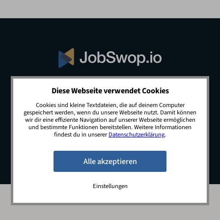
Diese Webseite verwendet Cookies
© 2026 JobSwop.io · All rights reserved.
Cookies sind kleine Textdateien, die auf deinem Computer
gespeichert werden, wenn du unsere Webseite nutzt. Damit können
wir dir eine effiziente Navigation auf unserer Webseite ermöglichen
und bestimmte Funktionen bereitstellen. Weitere Informationen
Blog
Jobs
Newsletter
Kontakt
findest du in unserer
Datenschutzerklärung
.
Preise
Impressum
Datenschutz
Einstellungen