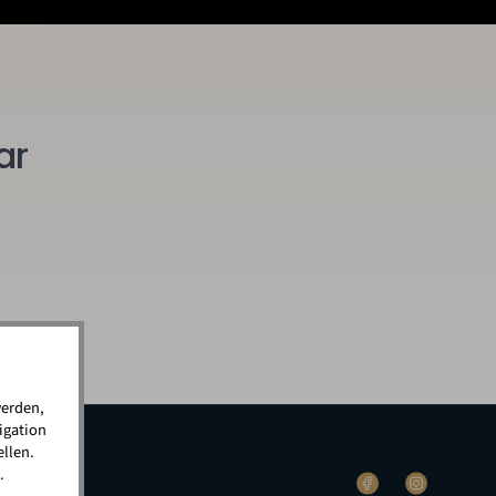
ar
werden,
igation
llen.
.