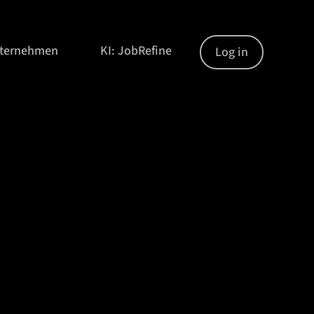
nternehmen
KI: JobRefine
Log in