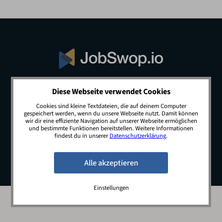
Diese Webseite verwendet Cookies
© 2026 JobSwop.io · All rights reserved.
Cookies sind kleine Textdateien, die auf deinem Computer
gespeichert werden, wenn du unsere Webseite nutzt. Damit können
wir dir eine effiziente Navigation auf unserer Webseite ermöglichen
und bestimmte Funktionen bereitstellen. Weitere Informationen
Blog
Jobs
Newsletter
Kontakt
findest du in unserer
Datenschutzerklärung
.
Preise
Impressum
Datenschutz
Einstellungen