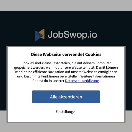
Diese Webseite verwendet Cookies
© 2026 JobSwop.io · All rights reserved.
Cookies sind kleine Textdateien, die auf deinem Computer
gespeichert werden, wenn du unsere Webseite nutzt. Damit können
wir dir eine effiziente Navigation auf unserer Webseite ermöglichen
und bestimmte Funktionen bereitstellen. Weitere Informationen
Blog
Jobs
Newsletter
Kontakt
findest du in unserer
Datenschutzerklärung
.
Preise
Impressum
Datenschutz
Einstellungen