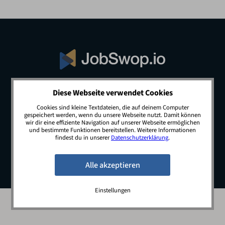
Diese Webseite verwendet Cookies
© 2026 JobSwop.io · All rights reserved.
Cookies sind kleine Textdateien, die auf deinem Computer
gespeichert werden, wenn du unsere Webseite nutzt. Damit können
wir dir eine effiziente Navigation auf unserer Webseite ermöglichen
und bestimmte Funktionen bereitstellen. Weitere Informationen
Blog
Jobs
Newsletter
Kontakt
findest du in unserer
Datenschutzerklärung
.
Preise
Impressum
Datenschutz
Einstellungen