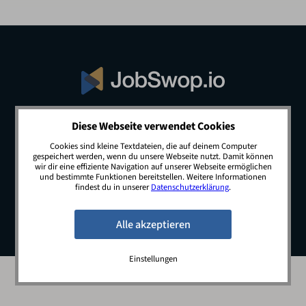
Diese Webseite verwendet Cookies
© 2026 JobSwop.io · All rights reserved.
Cookies sind kleine Textdateien, die auf deinem Computer
gespeichert werden, wenn du unsere Webseite nutzt. Damit können
wir dir eine effiziente Navigation auf unserer Webseite ermöglichen
und bestimmte Funktionen bereitstellen. Weitere Informationen
Blog
Jobs
Newsletter
Kontakt
findest du in unserer
Datenschutzerklärung
.
Preise
Impressum
Datenschutz
Einstellungen