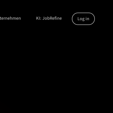
nternehmen
KI: JobRefine
Log in