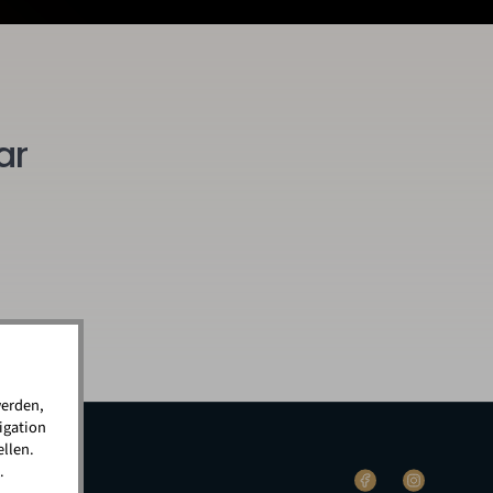
ar
werden,
igation
llen.
.