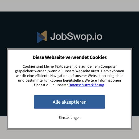
Diese Webseite verwendet Cookies
© 2026 JobSwop.io · All rights reserved.
Cookies sind kleine Textdateien, die auf deinem Computer
gespeichert werden, wenn du unsere Webseite nutzt. Damit können
wir dir eine effiziente Navigation auf unserer Webseite ermöglichen
und bestimmte Funktionen bereitstellen. Weitere Informationen
Blog
Jobs
Newsletter
Kontakt
findest du in unserer
Datenschutzerklärung
.
Preise
Impressum
Datenschutz
Einstellungen