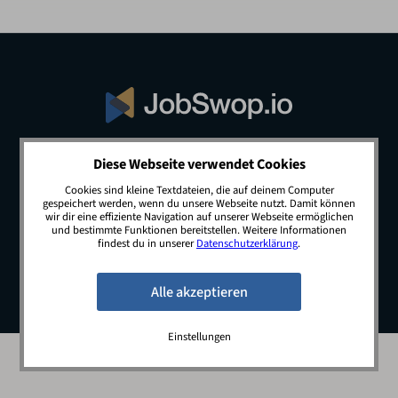
Diese Webseite verwendet Cookies
© 2026 JobSwop.io · All rights reserved.
Cookies sind kleine Textdateien, die auf deinem Computer
gespeichert werden, wenn du unsere Webseite nutzt. Damit können
wir dir eine effiziente Navigation auf unserer Webseite ermöglichen
und bestimmte Funktionen bereitstellen. Weitere Informationen
Blog
Jobs
Newsletter
Kontakt
findest du in unserer
Datenschutzerklärung
.
Preise
Impressum
Datenschutz
Einstellungen