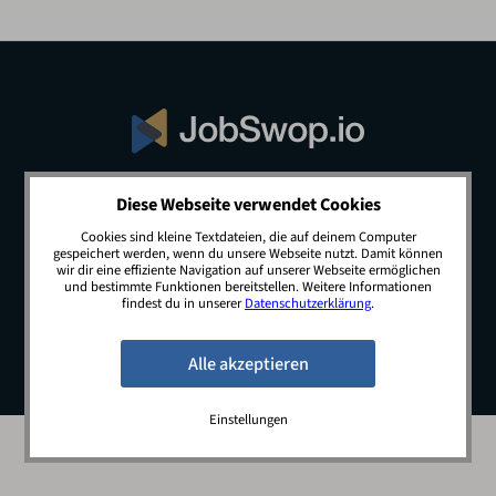
Diese Webseite verwendet Cookies
© 2026 JobSwop.io · All rights reserved.
Cookies sind kleine Textdateien, die auf deinem Computer
gespeichert werden, wenn du unsere Webseite nutzt. Damit können
wir dir eine effiziente Navigation auf unserer Webseite ermöglichen
und bestimmte Funktionen bereitstellen. Weitere Informationen
Blog
Jobs
Newsletter
Kontakt
findest du in unserer
Datenschutzerklärung
.
Preise
Impressum
Datenschutz
Einstellungen