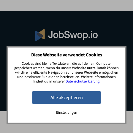
Diese Webseite verwendet Cookies
© 2026 JobSwop.io · All rights reserved.
Cookies sind kleine Textdateien, die auf deinem Computer
gespeichert werden, wenn du unsere Webseite nutzt. Damit können
wir dir eine effiziente Navigation auf unserer Webseite ermöglichen
und bestimmte Funktionen bereitstellen. Weitere Informationen
Blog
Jobs
Newsletter
Kontakt
findest du in unserer
Datenschutzerklärung
.
Preise
Impressum
Datenschutz
Einstellungen