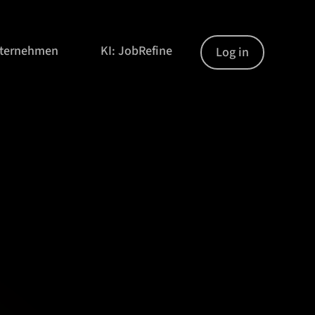
nternehmen
KI: JobRefine
Log in