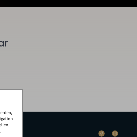
ar
werden,
igation
llen.
.