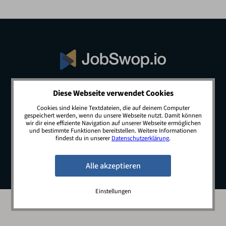
Diese Webseite verwendet Cookies
© 2026 JobSwop.io · All rights reserved.
Cookies sind kleine Textdateien, die auf deinem Computer
gespeichert werden, wenn du unsere Webseite nutzt. Damit können
wir dir eine effiziente Navigation auf unserer Webseite ermöglichen
und bestimmte Funktionen bereitstellen. Weitere Informationen
Blog
Jobs
Newsletter
Kontakt
findest du in unserer
Datenschutzerklärung
.
Preise
Impressum
Datenschutz
Einstellungen