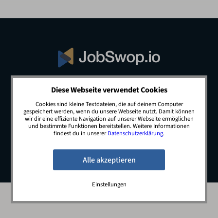
Diese Webseite verwendet Cookies
© 2026 JobSwop.io · All rights reserved.
Cookies sind kleine Textdateien, die auf deinem Computer
gespeichert werden, wenn du unsere Webseite nutzt. Damit können
wir dir eine effiziente Navigation auf unserer Webseite ermöglichen
und bestimmte Funktionen bereitstellen. Weitere Informationen
Blog
Jobs
Newsletter
Kontakt
findest du in unserer
Datenschutzerklärung
.
Preise
Impressum
Datenschutz
Einstellungen